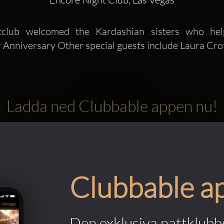
tclub welcomed the Kardashian sisters who hel
Anniversary Other special guests include Laura Crof
Ladda ned Clubbable appen nu!
Clubbable a
Den exklusiva nattklubbs