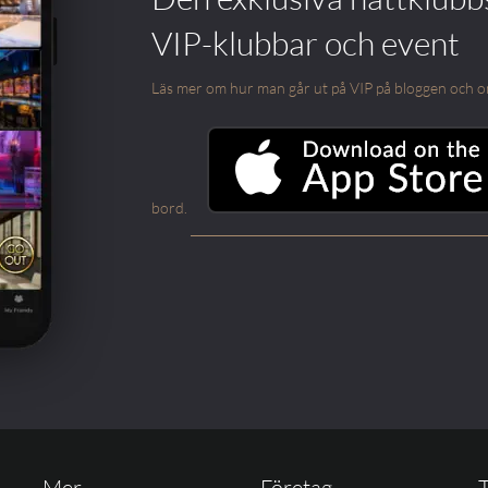
VIP-klubbar och event
Läs mer om hur man går ut på VIP på bloggen och om m
bord.
Mer..
Företag
T