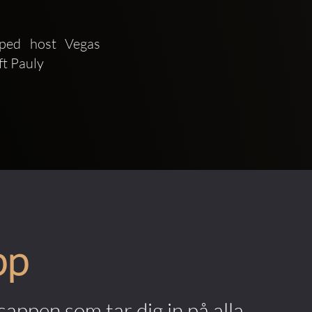
ped host Vegas 
t Pauly 
pp
appen som tar dig in på alla