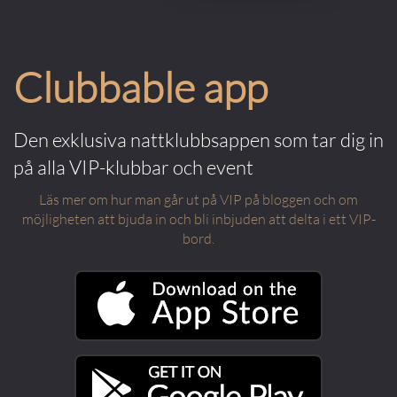
Clubbable app
Den exklusiva nattklubbsappen som tar dig in
på alla VIP-klubbar och event
Läs mer om hur man går ut på VIP på bloggen och om
möjligheten att bjuda in och bli inbjuden att delta i ett VIP-
bord.