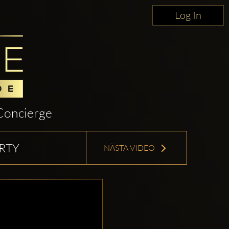
Log In
Concierge
ARTY
NÄSTA VIDEO