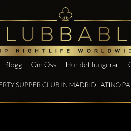
Blogg
Om Oss
Hur det fungerar
ERTY SUPPER CLUB IN MADRID LATINO P