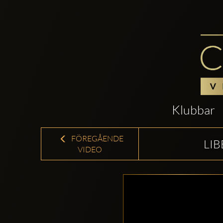
Klubbar
FÖREGÅENDE
LIB
VIDEO