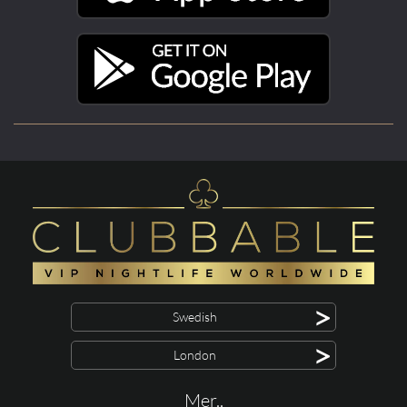
>
Swedish
>
London
Mer..