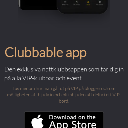
Clubbable app
Den exklusiva nattklubbsappen som tar dig in
på alla VIP-klubbar och event
Läs mer om hur man går ut på VIP på bloggen och om
möjligheten att bjuda in och bli inbjuden att delta i ett VIP-
bord.