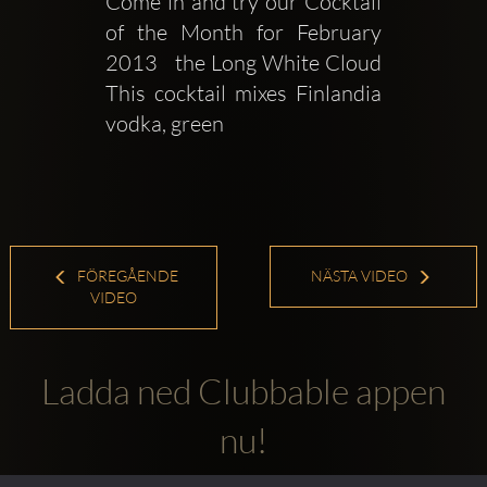
Come in and try our Cocktail 
of the Month for February 
2013   the Long White Cloud  
This cocktail mixes Finlandia 
vodka, green
FÖREGÅENDE
NÄSTA VIDEO
VIDEO
Ladda ned Clubbable appen
nu!