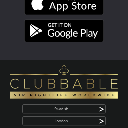
>
Swedish
>
London