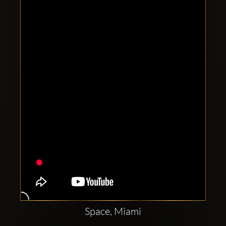
Clubbable
sociala
konton
Space, Miami