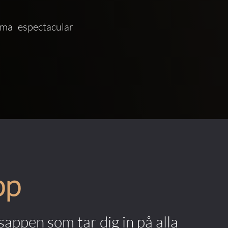
ma espectacular 
pp
appen som tar dig in på alla