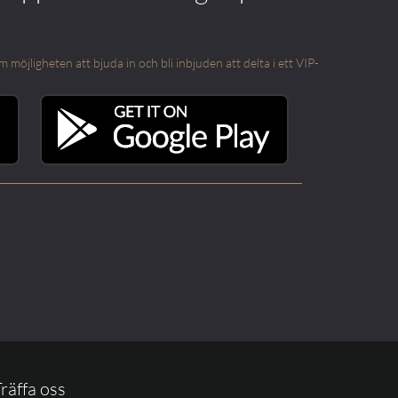
öjligheten att bjuda in och bli inbjuden att delta i ett VIP-
räffa oss