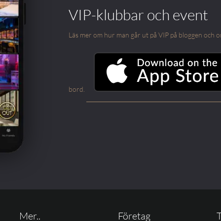
VIP-klubbar och event
Läs mer om hur man går ut på VIP på bloggen och om m
bord.
Mer..
Företag
T