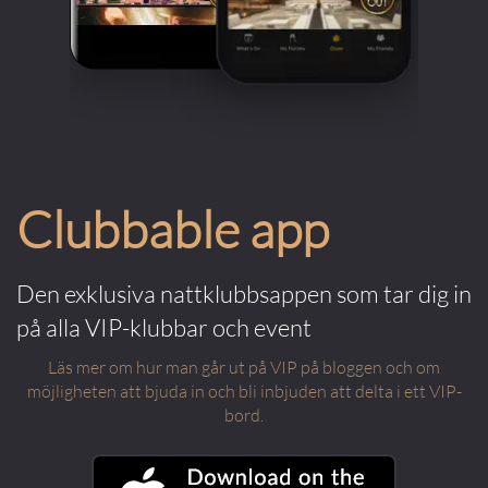
Clubbable app
Den exklusiva nattklubbsappen som tar dig in
på alla VIP-klubbar och event
Läs mer om hur man går ut på VIP på bloggen och om
möjligheten att bjuda in och bli inbjuden att delta i ett VIP-
bord.