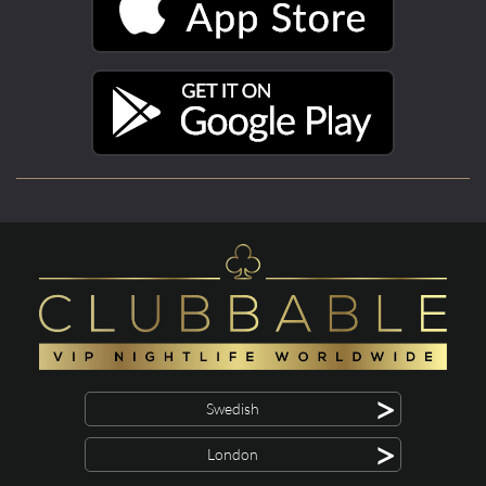
>
Swedish
>
London