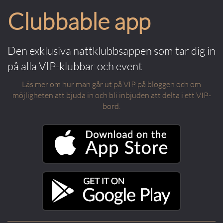
Clubbable app
Den exklusiva nattklubbsappen som tar dig in
på alla VIP-klubbar och event
Läs mer om hur man går ut på VIP på bloggen och om
möjligheten att bjuda in och bli inbjuden att delta i ett VIP-
bord.