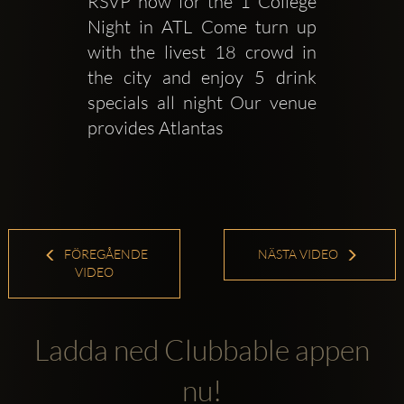
RSVP now for the 1 College 
Night in ATL Come turn up 
with the livest 18 crowd in 
the city and enjoy 5 drink 
specials all night Our venue 
provides Atlantas 
FÖREGÅENDE
NÄSTA VIDEO
VIDEO
Ladda ned Clubbable appen
nu!