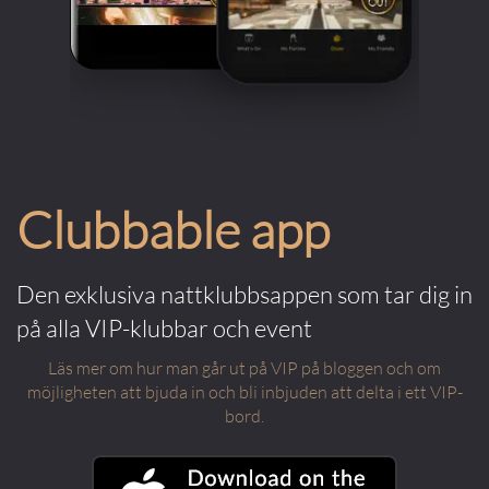
Clubbable app
Den exklusiva nattklubbsappen som tar dig in
på alla VIP-klubbar och event
Läs mer om hur man går ut på VIP på bloggen och om
möjligheten att bjuda in och bli inbjuden att delta i ett VIP-
bord.