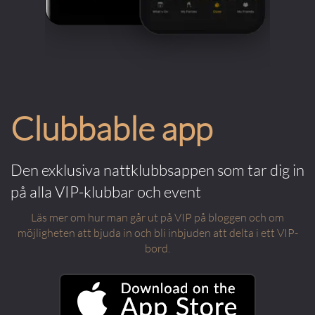
Clubbable app
Den exklusiva nattklubbsappen som tar dig in
på alla VIP-klubbar och event
Läs mer om hur man går ut på VIP på bloggen och om
möjligheten att bjuda in och bli inbjuden att delta i ett VIP-
bord.