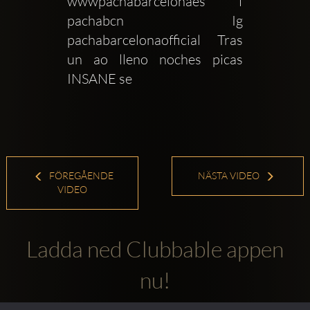
wwwpachabarcelonaes f  
pachabcn Ig 
pachabarcelonaofficial Tras 
un ao lleno noches picas 
INSANE se 
FÖREGÅENDE
NÄSTA VIDEO
VIDEO
Ladda ned Clubbable appen
nu!