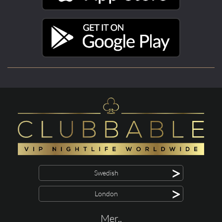
>
Swedish
>
London
Mer..