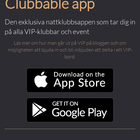
Clubbable app
Den exklusiva nattklubbsappen som tar dig in
på alla VIP-klubbar och event
Läs mer om hur man går ut på VIP på bloggen och om
möjligheten att bjuda in och bli inbjuden att delta i ett VIP-
bord.