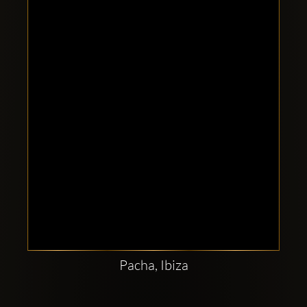
Clubbable
sociala
konton
Pacha, Ibiza