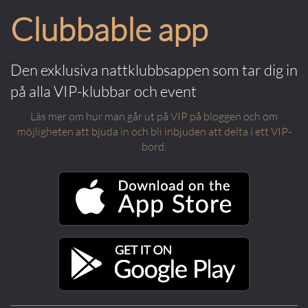
Clubbable app
Den exklusiva nattklubbsappen som tar dig in
på alla VIP-klubbar och event
Läs mer om hur man går ut på VIP på bloggen och om
möjligheten att bjuda in och bli inbjuden att delta i ett VIP-
bord.