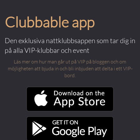
Clubbable app
Den exklusiva nattklubbsappen som tar dig in
på alla VIP-klubbar och event
Läs mer om hur man går ut på VIP på bloggen och om
möjligheten att bjuda in och bli inbjuden att delta i ett VIP-
bord.