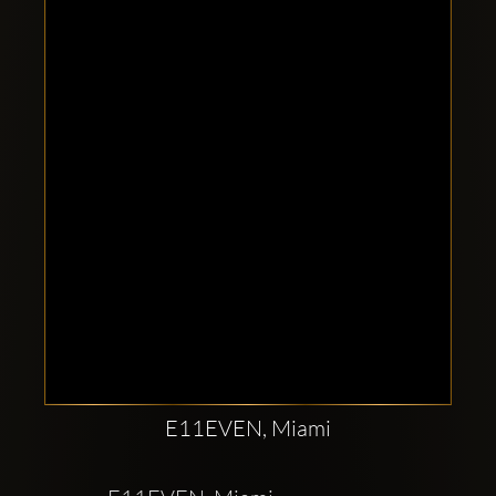
Clubbable
sociala
konton
E11EVEN, Miami