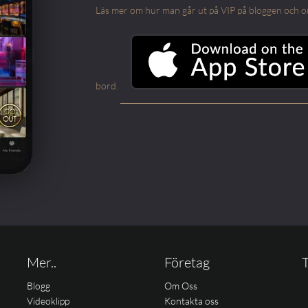
Läs mer om hur man går ut på VIP på bloggen och om m
bord.
Mer..
Företag
T
Blogg
Om Oss
Videoklipp
Kontakta oss