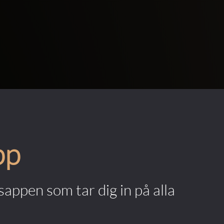
pp
appen som tar dig in på alla