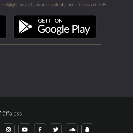
öjligheten att bjuda in och bli inbjuden att delta i ett VIP-
räffa oss