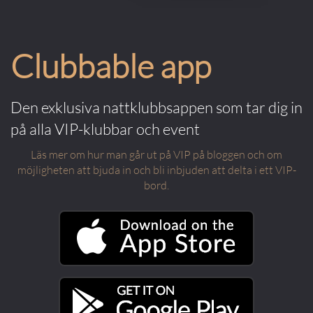
Clubbable app
Den exklusiva nattklubbsappen som tar dig in
på alla VIP-klubbar och event
Läs mer om hur man går ut på VIP på bloggen och om
möjligheten att bjuda in och bli inbjuden att delta i ett VIP-
bord.