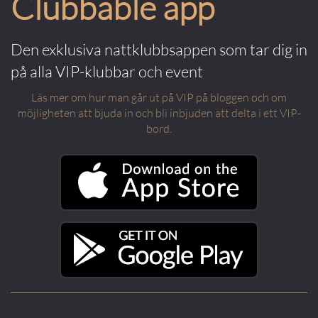
Clubbable app
Den exklusiva nattklubbsappen som tar dig in
på alla VIP-klubbar och event
Läs mer om hur man går ut på VIP på bloggen och om
möjligheten att bjuda in och bli inbjuden att delta i ett VIP-
bord.