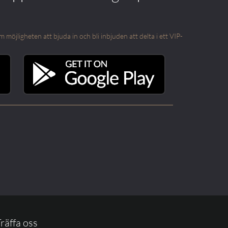
öjligheten att bjuda in och bli inbjuden att delta i ett VIP-
räffa oss