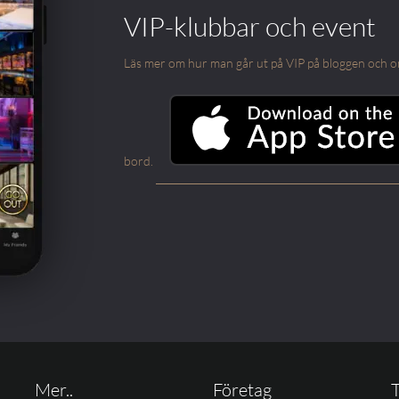
VIP-klubbar och event
Läs mer om hur man går ut på VIP på bloggen och om m
bord.
Mer..
Företag
T