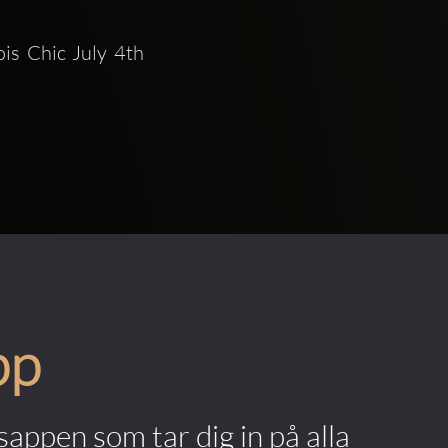
is Chic July 4th 
pp
appen som tar dig in på alla