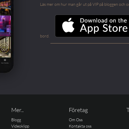
Läs mer om hur man går ut på VIP på bloggen och om m
bord.
Mer..
Företag
T
Blogg
Om Oss
Videoklipp
Kontakta oss