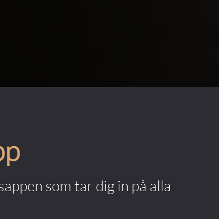
pp
appen som tar dig in på alla