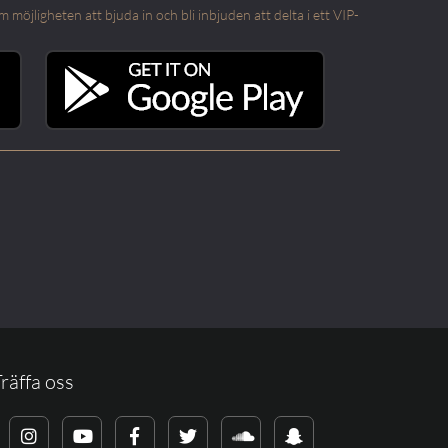
öjligheten att bjuda in och bli inbjuden att delta i ett VIP-
räffa oss