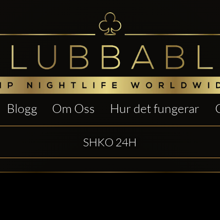
Blogg
Om Oss
Hur det fungerar
SHKO 24H