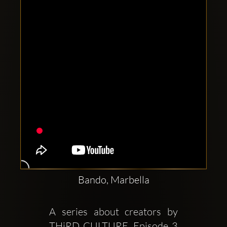
Clubbable
sociala
konton
Bando, Marbella
A series about creators by 
THiRD CULTURE. Episode 3 