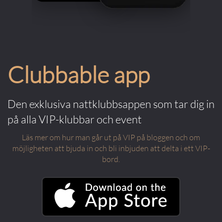
Clubbable app
Den exklusiva nattklubbsappen som tar dig in
på alla VIP-klubbar och event
Läs mer om hur man går ut på VIP på bloggen och om
möjligheten att bjuda in och bli inbjuden att delta i ett VIP-
bord.