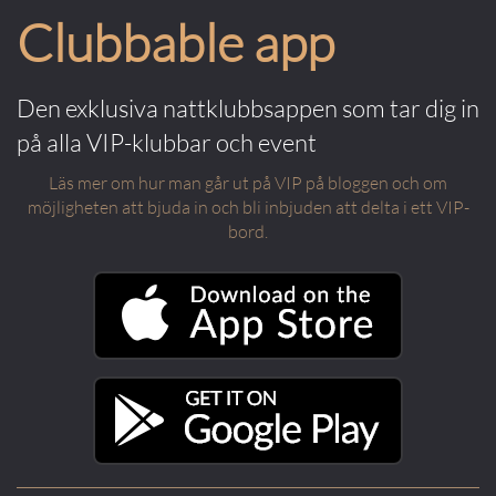
Clubbable app
Den exklusiva nattklubbsappen som tar dig in
på alla VIP-klubbar och event
Läs mer om hur man går ut på VIP på bloggen och om
möjligheten att bjuda in och bli inbjuden att delta i ett VIP-
bord.