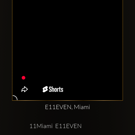
Clubbable
sociala
konton
E11EVEN, Miami
11Miami  E11EVEN