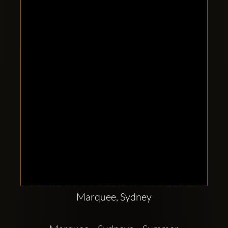
Clubbable
sociala
konton
Marquee, Sydney