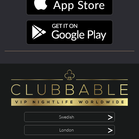
>
Swedish
>
London