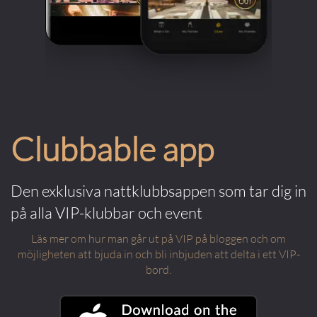
Clubbable app
Den exklusiva nattklubbsappen som tar dig in
på alla VIP-klubbar och event
Läs mer om hur man går ut på VIP på bloggen och om
möjligheten att bjuda in och bli inbjuden att delta i ett VIP-
bord.