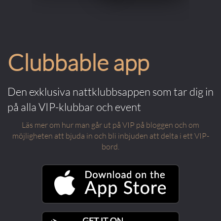
Clubbable app
Den exklusiva nattklubbsappen som tar dig in
på alla VIP-klubbar och event
Läs mer om hur man går ut på VIP på bloggen och om
möjligheten att bjuda in och bli inbjuden att delta i ett VIP-
bord.