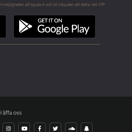
öjligheten att bjuda in och bli inbjuden att delta i ett VIP-
räffa oss