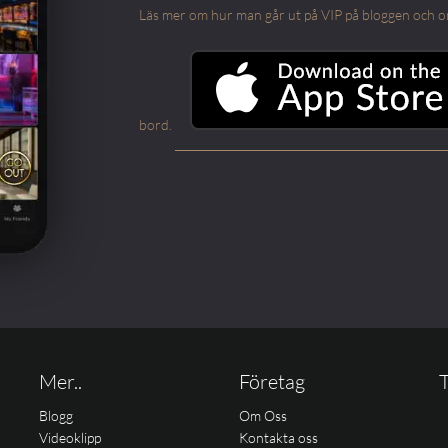
Läs mer om hur man går ut på VIP på bloggen och om m
bord.
Mer..
Företag
T
Blogg
Om Oss
Videoklipp
Kontakta oss