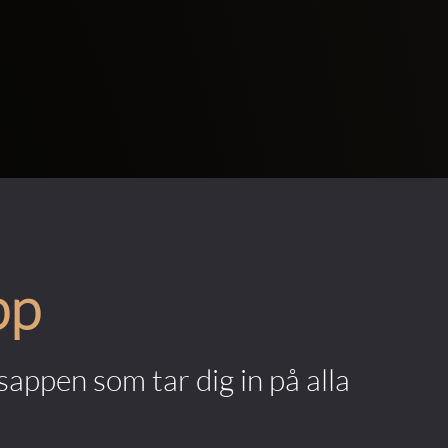
pp
appen som tar dig in på alla