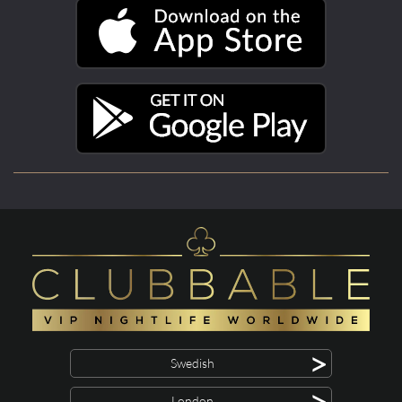
>
Swedish
>
London