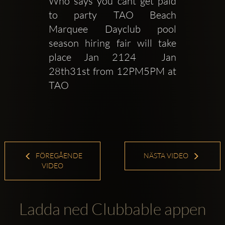
Who says you cant get paid 
to party TAO Beach  
Marquee Dayclub pool 
season hiring fair will take 
place Jan 2124  Jan 
28th31st from 12PM5PM at 
TAO 
FÖREGÅENDE
NÄSTA VIDEO
VIDEO
Ladda ned Clubbable appen