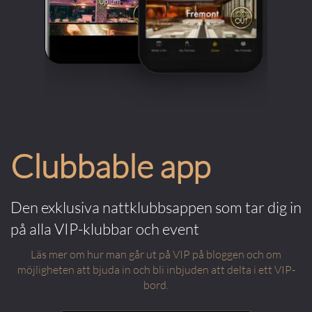
Clubbable app
Den exklusiva nattklubbsappen som tar dig in
på alla VIP-klubbar och event
Läs mer om hur man går ut på VIP på bloggen och om
möjligheten att bjuda in och bli inbjuden att delta i ett VIP-
bord.