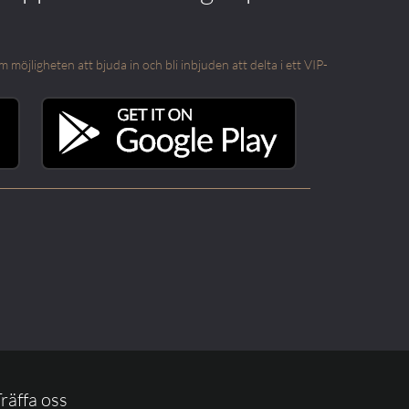
öjligheten att bjuda in och bli inbjuden att delta i ett VIP-
räffa oss