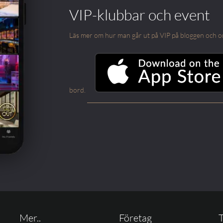
VIP-klubbar och event
Läs mer om hur man går ut på VIP på bloggen och om m
bord.
Mer..
Företag
T