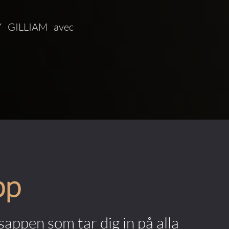
GILLIAM avec 
pp
appen som tar dig in på alla