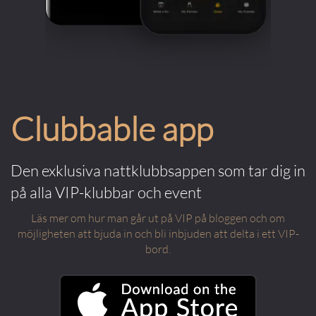
Clubbable app
Den exklusiva nattklubbsappen som tar dig in
på alla VIP-klubbar och event
Läs mer om hur man går ut på VIP på bloggen och om
möjligheten att bjuda in och bli inbjuden att delta i ett VIP-
bord.