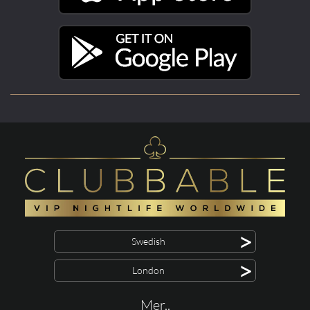
>
Swedish
>
London
Mer..