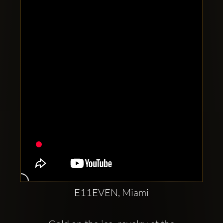
Clubbable
sociala
konton
E11EVEN, Miami