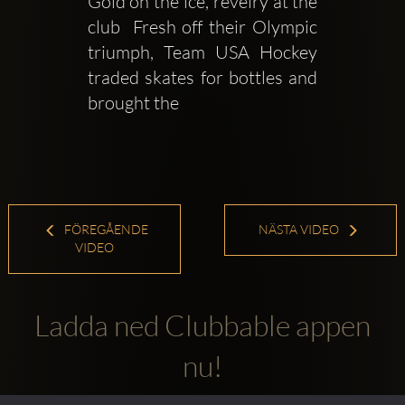
Gold on the ice, revelry at the 
club  Fresh off their Olympic 
triumph, Team USA Hockey 
traded skates for bottles and 
brought the
FÖREGÅENDE
NÄSTA VIDEO
VIDEO
Ladda ned Clubbable appen
nu!