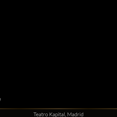
Teatro Kapital, Madrid