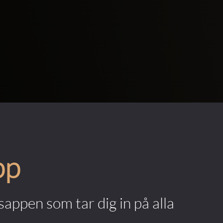
pp
appen som tar dig in på alla