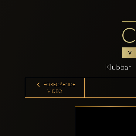
Klubbar
FÖREGÅENDE
VIDEO