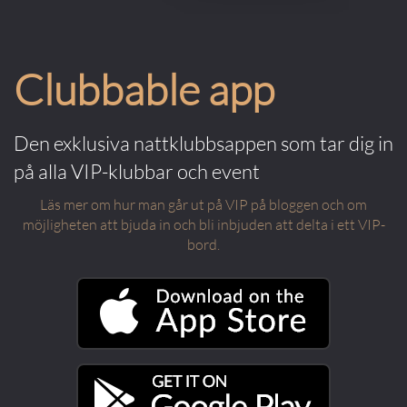
Clubbable app
Den exklusiva nattklubbsappen som tar dig in
på alla VIP-klubbar och event
Läs mer om hur man går ut på VIP på bloggen och om
möjligheten att bjuda in och bli inbjuden att delta i ett VIP-
bord.