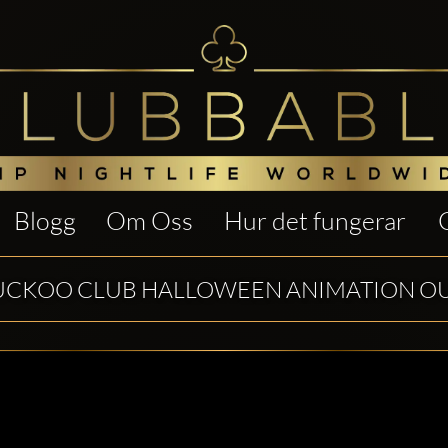
Blogg
Om Oss
Hur det fungerar
UCKOO CLUB HALLOWEEN ANIMATION O