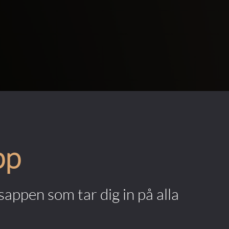
pp
appen som tar dig in på alla