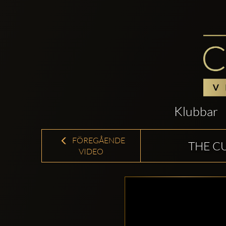
Klubbar
FÖREGÅENDE
THE C
VIDEO