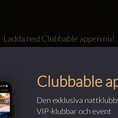
Ladda ned Clubbable appen nu!
Clubbable a
Den exklusiva nattklubbs
VIP-klubbar och event