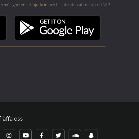
öjligheten att bjuda in och bli inbjuden att delta i ett VIP-
räffa oss