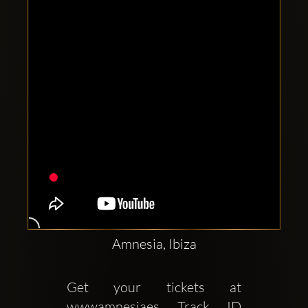
Clubbable
sociala
konton
Amnesia, Ibiza
Get your tickets at 
wwwamnesiaes Track ID 