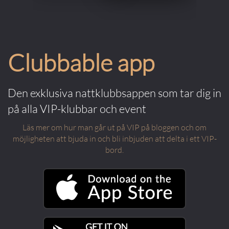
Clubbable app
Den exklusiva nattklubbsappen som tar dig in
på alla VIP-klubbar och event
Läs mer om hur man går ut på VIP på bloggen och om
möjligheten att bjuda in och bli inbjuden att delta i ett VIP-
bord.