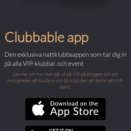
Clubbable app
Den exklusiva nattklubbsappen som tar dig in
på alla VIP-klubbar och event
Läs mer om hur man går ut på VIP på bloggen och om
möjligheten att bjuda in och bli inbjuden att delta i ett VIP-
bord.