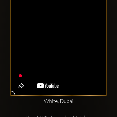
Clubbable
sociala
konton
White, Dubai