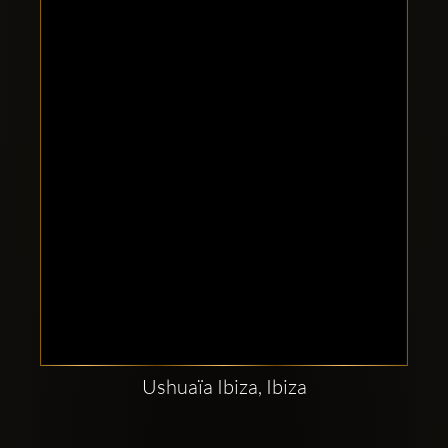
Clubbable
sociala
konton
Ushuaïa Ibiza, Ibiza