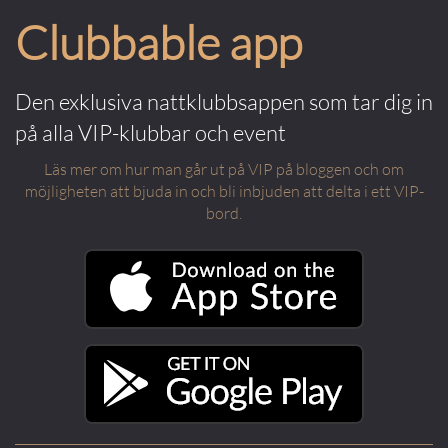
Clubbable app
Den exklusiva nattklubbsappen som tar dig in
på alla VIP-klubbar och event
Läs mer om hur man går ut på VIP på bloggen och om
möjligheten att bjuda in och bli inbjuden att delta i ett VIP-
bord.