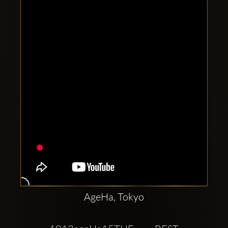
Clubbable
sociala
konton
AgeHa, Tokyo