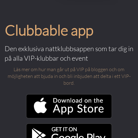
Clubbable app
Den exklusiva nattklubbsappen som tar dig in
på alla VIP-klubbar och event
Läs mer om hur man går ut på VIP på bloggen och om
möjligheten att bjuda in och bli inbjuden att delta i ett VIP-
bord.