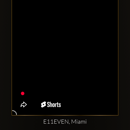
Clubbable
sociala
konton
E11EVEN, Miami