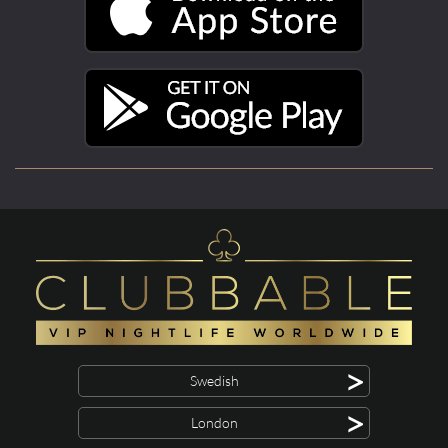
>
Swedish
>
London