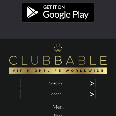
>
Swedish
>
London
Mer..
Blogg