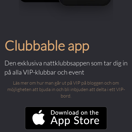
Clubbable app
Den exklusiva nattklubbsappen som tar dig in
på alla VIP-klubbar och event
Läs mer om hur man går ut på VIP på bloggen och om
möjligheten att bjuda in och bli inbjuden att delta i ett VIP-
bord.