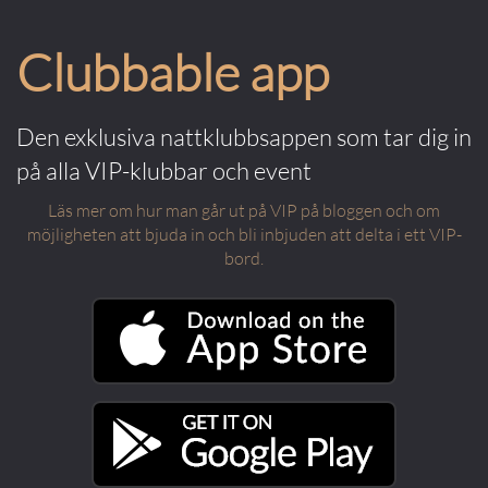
Clubbable app
Den exklusiva nattklubbsappen som tar dig in
på alla VIP-klubbar och event
Läs mer om hur man går ut på VIP på bloggen och om
möjligheten att bjuda in och bli inbjuden att delta i ett VIP-
bord.