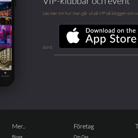
VIP-klubbar och event
Läs mer om hur man går ut på VIP på bloggen och om m
bord.
Mer..
Företag
T
Blogg
Om Oss