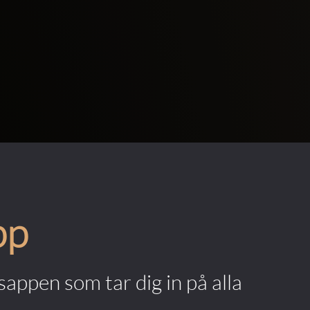
pp
appen som tar dig in på alla