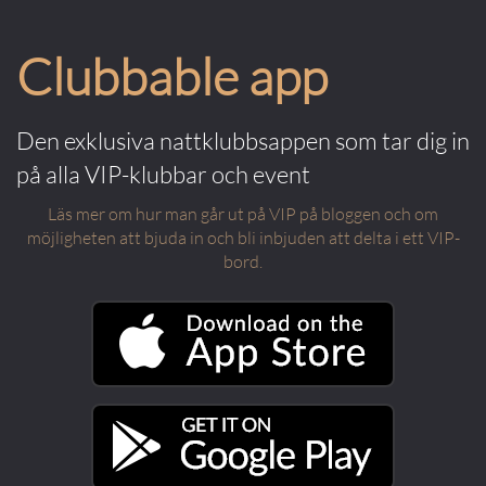
Clubbable app
Den exklusiva nattklubbsappen som tar dig in
på alla VIP-klubbar och event
Läs mer om hur man går ut på VIP på bloggen och om
möjligheten att bjuda in och bli inbjuden att delta i ett VIP-
bord.