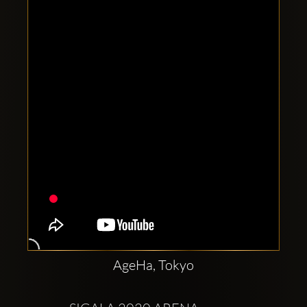
Clubbable
sociala
konton
AgeHa, Tokyo