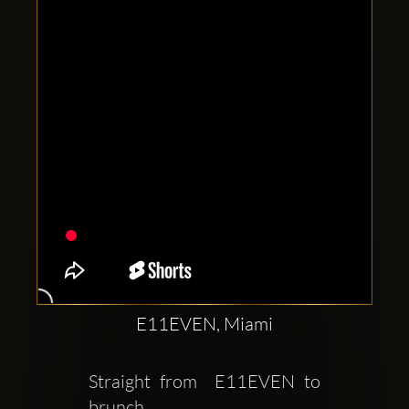
Clubbable
sociala
konton
E11EVEN, Miami
Straight from  E11EVEN to 
brunch