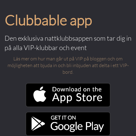
Clubbable app
Den exklusiva nattklubbsappen som tar dig in
på alla VIP-klubbar och event
Läs mer om hur man går ut på VIP på bloggen och om
möjligheten att bjuda in och bli inbjuden att delta i ett VIP-
bord.