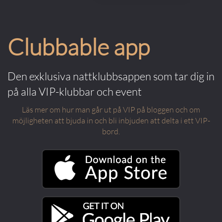
Clubbable app
Den exklusiva nattklubbsappen som tar dig in
på alla VIP-klubbar och event
Läs mer om hur man går ut på VIP på bloggen och om
möjligheten att bjuda in och bli inbjuden att delta i ett VIP-
bord.