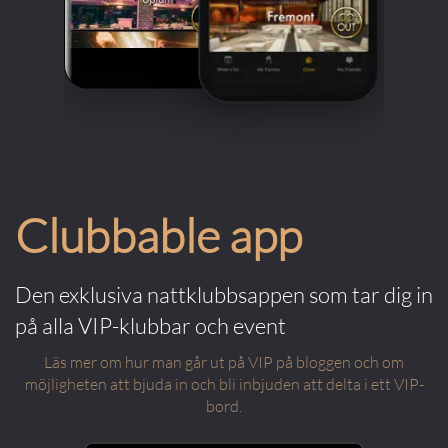
Clubbable app
Den exklusiva nattklubbsappen som tar dig in
på alla VIP-klubbar och event
Läs mer om hur man går ut på VIP på bloggen och om
möjligheten att bjuda in och bli inbjuden att delta i ett VIP-
bord.