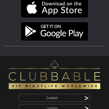
>
Swedish
>
London