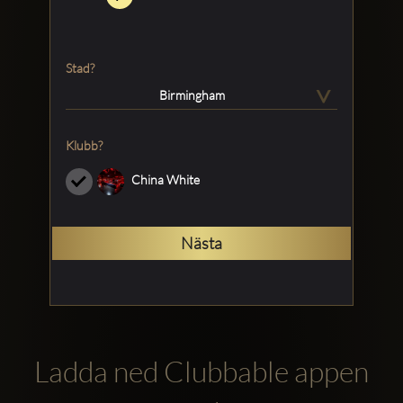
Stad?
>
Birmingham
Klubb?
China White
Clubbable
Nästa
sociala
konton
Ladda ned Clubbable appen