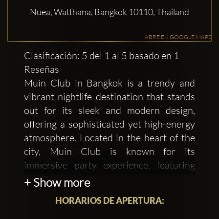
Nuea, Watthana, Bangkok 10110, Thailand
ABRE EN GOOGLE MAPS
Clasificación: 5 del 1 al 5 basado en 1
Reseñas
Muin Club in Bangkok is a trendy and
vibrant nightlife destination that stands
out for its sleek and modern design,
offering a sophisticated yet high-energy
atmosphere. Located in the heart of the
city, Muin Club is known for its
immersive party experience, featuring
cutting-edge sound and lighting systems,
+ Show more
as well as world-class DJs playing a mix
HORARIOS DE APERTURA:
of electronic, house, and techno music.