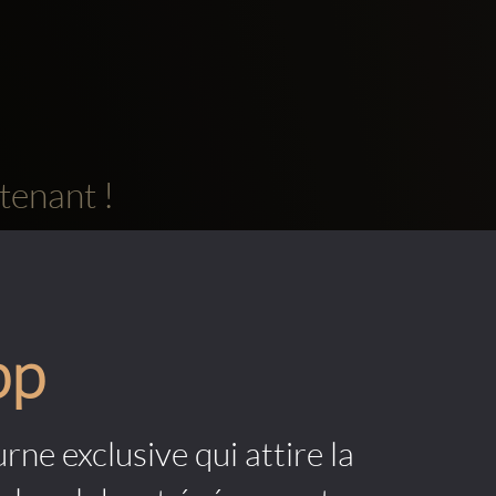
tenant !
pp
rne exclusive qui attire la