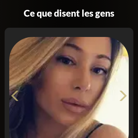
Roman ruins to medieval fortresses and
Baroque architecture, particularly in its
Ce que disent les gens
capital city, Valletta — a UNESCO World
Heritage Site.
The country has a warm climate, making it a
year-round destination for sun-seekers and
history lovers alike. English and Maltese are
the official languages, and the island's
strategic location has made it a crossroads
of civilizations for thousands of years. With
its charming fishing villages, limestone cliffs,
and bustling nightlife, Malta blends old-
world charm with modern vibrancy.