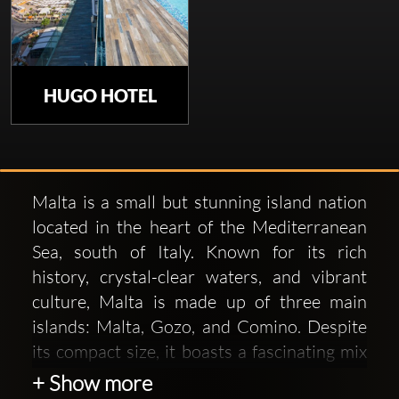
HUGO HOTEL
Malta is a small but stunning island nation
located in the heart of the Mediterranean
Sea, south of Italy. Known for its rich
history, crystal-clear waters, and vibrant
culture, Malta is made up of three main
islands: Malta, Gozo, and Comino. Despite
its compact size, it boasts a fascinating mix
of influences, from ancient Phoenician and
+ Show more