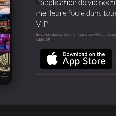
L'application de vie noctu
meilleure foule dans tou
VIP
En savoir plus sur comment sortir en VIP sur le blog e
table VIP.