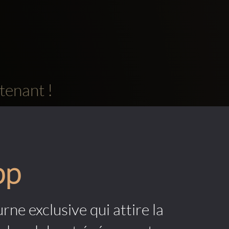
tenant !
pp
rne exclusive qui attire la