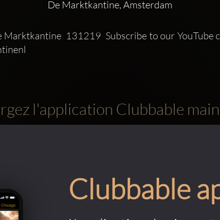
De Marktkantine, Amsterdam
Marktkantine  131219  Subscribe to our YouTube ch
inenl 
rgez l'application Clubbable main
Clubbable a