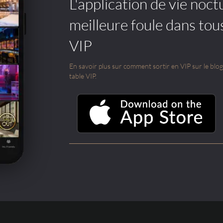
L'application de vie noctu
meilleure foule dans tou
VIP
En savoir plus sur comment sortir en VIP sur le blog e
table VIP.