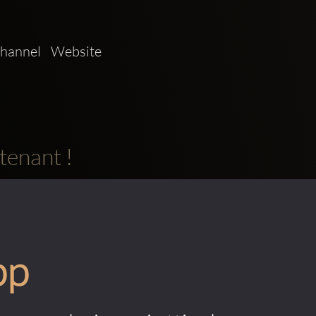
annel   Website  
tenant !
pp