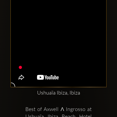
Comptes
sociaux
Clubbable:
Ushuaïa Ibiza, Ibiza
Best of Axwell Λ Ingrosso at 
Ushuaïa Ibiza Beach Hotel  