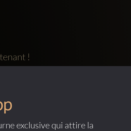
tenant !
pp
rne exclusive qui attire la