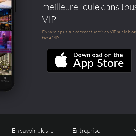
meilleure foule dans tou
VIP
En savoir plus sur comment sortir en VIP sur le blog e
table VIP.
En savoir plus ...
Entreprise