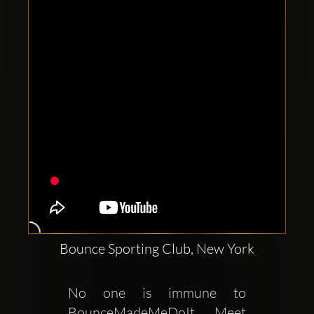
Comptes
sociaux
Clubbable:
Bounce Sporting Club, New York
No one is immune to 
BounceMadeMeDoIt Meet 